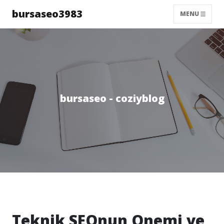
bursaseo3983
MENU
bursaseo - coziyblog
Teknik SEOnun Onemi ve